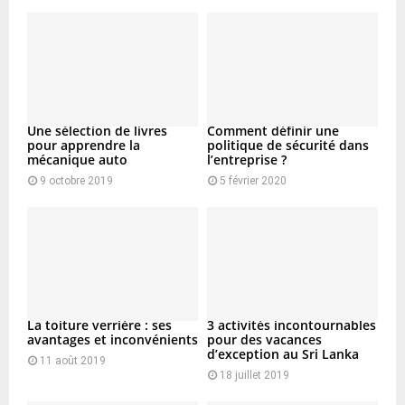
:
C
H
Une sélection de livres
Comment définir une
pour apprendre la
politique de sécurité dans
mécanique auto
l’entreprise ?
9 octobre 2019
5 février 2020
La toiture verrière : ses
3 activités incontournables
avantages et inconvénients
pour des vacances
d’exception au Sri Lanka
11 août 2019
18 juillet 2019