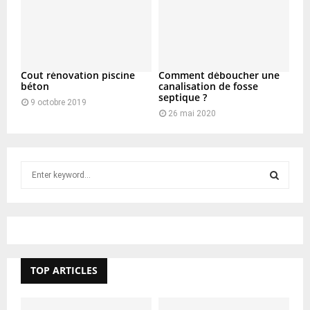
Cout rénovation piscine
Comment déboucher une
béton
canalisation de fosse
septique ?
9 octobre 2019
26 mai 2020
S
e
a
S
r
c
E
h
f
A
TOP ARTICLES
o
r
R
: