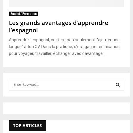
Emploi / Formation
Les grands avantages d’apprendre
l’espagnol
Apprendre l’espagnol, ce n’est pas seulement “ajouter une
langue” à ton CV. Dans la pratique, c’est gagner en aisance
pour voyager, travailler, échanger avec davantage...
S
e
a
S
r
c
E
h
f
A
TOP ARTICLES
o
r
R