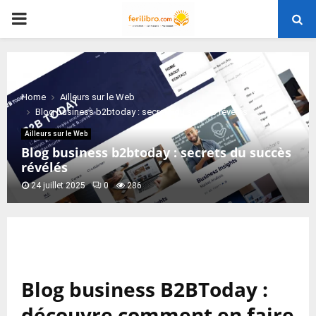
PRIMARY
MENU
Home
Ailleurs sur le Web
Blog business b2btoday : secrets du succès révélés
Ailleurs sur le Web
Blog business b2btoday : secrets du succès
révélés
24 juillet 2025
0
286
Blog business B2BToday :
découvre comment en faire