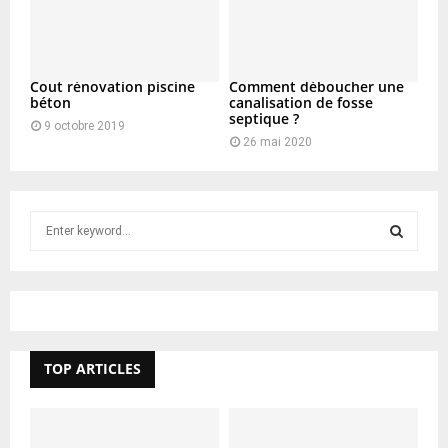
Cout rénovation piscine
Comment déboucher une
béton
canalisation de fosse
septique ?
9 octobre 2019
26 mai 2020
S
e
a
S
r
c
E
h
f
A
TOP ARTICLES
o
r
R
:
C