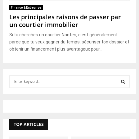
Finance & Entreprise
Les principales raisons de passer par
un courtier immobilier
Si tu cherches un courtier Nantes, c’est généralement
parce que tu veux gagner du temps, sécuriser ton dossier et
obtenir un financement plus avantageux pour...
S
e
a
S
r
c
E
h
f
A
TOP ARTICLES
o
r
R
: