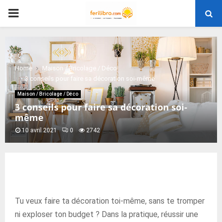
PRIMARY
MENU
Home
Maison / Bricolage / Déco
3 conseils pour faire sa décoration soi-même
Maison / Bricolage / Déco
3 conseils pour faire sa décoration soi-
même
10 avril 2021
0
2742
Tu veux faire ta décoration toi-même, sans te tromper
ni exploser ton budget ? Dans la pratique, réussir une