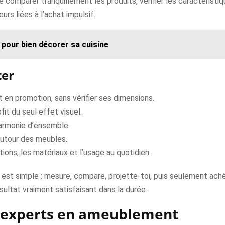
se comparer tranquillement les produits, vérifier les caractérist
urs liées à l’achat impulsif.
 pour bien décorer sa cuisine
ter
t en promotion, sans vérifier ses dimensions.
fit du seul effet visuel.
harmonie d’ensemble.
autour des meubles.
ions, les matériaux et l’usage au quotidien.
t simple : mesure, compare, projette-toi, puis seulement achète.
ésultat vraiment satisfaisant dans la durée.
 experts en ameublement