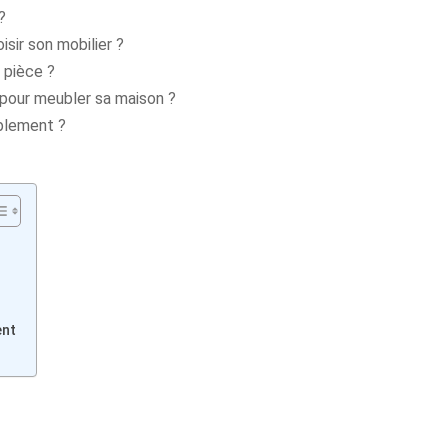
?
isir son mobilier ?
 pièce ?
 pour meubler sa maison ?
blement ?
ent