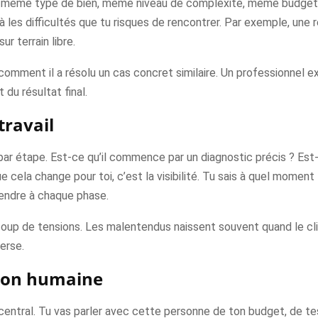
même type de bien, même niveau de complexité, même budget a
jà les difficultés que tu risques de rencontrer. Par exemple, une
ur terrain libre.
 comment il a résolu un cas concret similaire. Un professionnel 
 du résultat final.
ravail
ar étape. Est-ce qu’il commence par un diagnostic précis ? Est-ce
e cela change pour toi, c’est la visibilité. Tu sais à quel momen
tendre à chaque phase.
coup de tensions. Les malentendus naissent souvent quand le cli
erse.
ation humaine
central. Tu vas parler avec cette personne de ton budget, de tes 