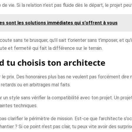
e vie. Si la relation n’est pas fluide dès le départ, le projet peut
es sont les solutions immédiates qui s’offrent à vous
oute sans te brusquer, qu’il sait t’orienter sans t’imposer, et qu
e et fermeté qui fait la différence sur le terrain.
d tu choisis ton architecte
r le prix. Des honoraires plus bas ne veulent pas forcément dire
 retards ou en arbitrages mal faits.
r un style sans vérifier la compatibilité avec ton projet. Un pro
raintes techniques.
pas clarifier le périmètre de mission. Est-ce que l’architecte s’
antier ? Si ce point n’est pas clair, tu peux vite avoir des surpris