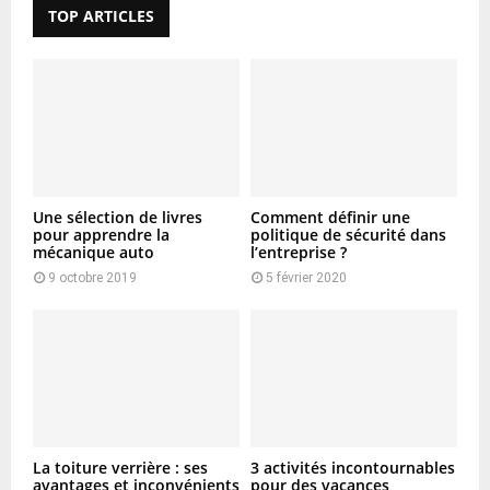
TOP ARTICLES
o
r
R
:
C
H
Une sélection de livres
Comment définir une
pour apprendre la
politique de sécurité dans
mécanique auto
l’entreprise ?
9 octobre 2019
5 février 2020
La toiture verrière : ses
3 activités incontournables
avantages et inconvénients
pour des vacances